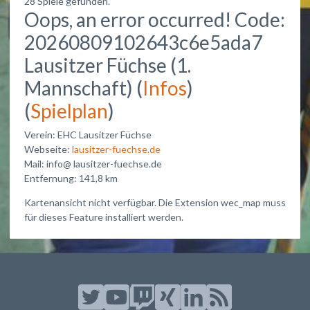
28 Spiele gefunden.
Oops, an error occurred! Code:
20260809102643c6e5ada7
Lausitzer Füchse (1.
Mannschaft) (
Infos
)
(
Spielplan
)
Verein: EHC Lausitzer Füchse
Webseite:
lausitzer-fuechse.de
Mail: info@ lausitzer-fuechse.de
Entfernung: 141,8 km
Kartenansicht nicht verfügbar. Die Extension wec_map muss
für dieses Feature installiert werden.