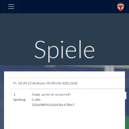
Spiele
Fr, 16.09.22 Anstoss: 02:00 Uhr (DEL2)(6)
1.
Oops, an error occurred!
-
Heilbronner Falken
Spieltag
Code:
202608091026436c67bfe7
Lausitzer Füchse