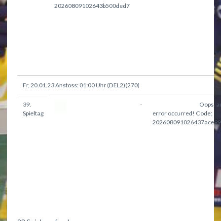
20260809102643b500ded7
Lausitzer Füchse
Fr, 20.01.23 Anstoss: 01:00 Uhr (DEL2)(270)
39.
-
Lausitzer Füchse
Oops, a
Heilbronner Falken
Spieltag
error occurred! Code:
202608091026437ace99